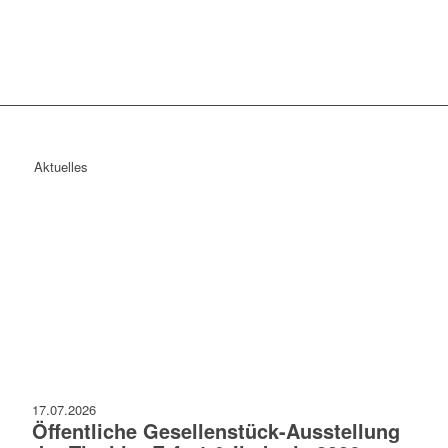
Landesinnungsverband des Holz- & Kunsts
Thüringen
Aktuelles
Innungsbetriebe
Innungsbetriebe
17.07.2026
Öffentliche Gesellenstück-Ausstellung