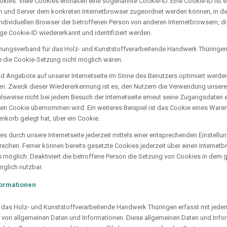
okies. Viele Cookies enthalten eine sogenannte Cookie-ID. Eine Cookie-ID ist 
ten und Server dem konkreten Internetbrowser zugeordnet werden können, in 
individuellen Browser der betroffenen Person von anderen Internetbrowsern, di
ge Cookie-ID wiedererkannt und identifiziert werden.
ungsverband für das Holz- und Kunststoffverarbeitende Handwerk Thüringen d
ne die Cookie-Setzung nicht möglich wären.
d Angebote auf unserer Internetseite im Sinne des Benutzers optimiert werden
en. Zweck dieser Wiedererkennung ist es, den Nutzern die Verwendung unserer I
elsweise nicht bei jedem Besuch der Internetseite erneut seine Zugangsdaten e
 Cookie übernommen wird. Ein weiteres Beispiel ist das Cookie eines Waren
renkorb gelegt hat, über ein Cookie.
s durch unsere Internetseite jederzeit mittels einer entsprechenden Einstell
rechen. Ferner können bereits gesetzte Cookies jederzeit über einen Intern
rn möglich. Deaktiviert die betroffene Person die Setzung von Cookies in dem
änglich nutzbar.
formationen
das Holz- und Kunststoffverarbeitende Handwerk Thüringen erfasst mit jedem 
e von allgemeinen Daten und Informationen. Diese allgemeinen Daten und Info