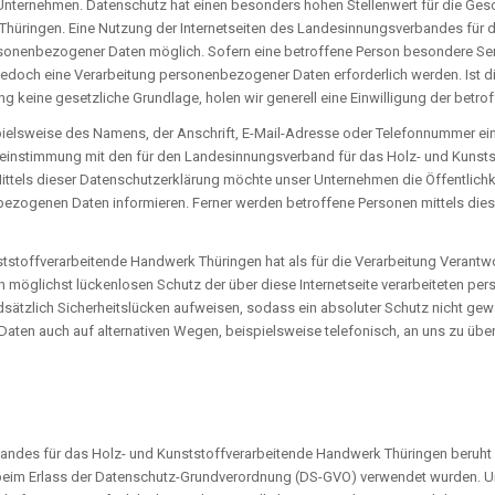
m Unternehmen. Datenschutz hat einen besonders hohen Stellenwert für die Ge
Thüringen. Eine Nutzung der Internetseiten des Landesinnungsverbandes für 
rsonenbezogener Daten möglich. Sofern eine betroffene Person besondere Se
jedoch eine Verarbeitung personenbezogener Daten erforderlich werden. Ist
ng keine gesetzliche Grundlage, holen wir generell eine Einwilligung der betro
elsweise des Namens, der Anschrift, E-Mail-Adresse oder Telefonnummer einer
einstimmung mit den für den Landesinnungsverband für das Holz- und Kunst
tels dieser Datenschutzerklärung möchte unser Unternehmen die Öffentlichk
ezogenen Daten informieren. Ferner werden betroffene Personen mittels dies
stoffverarbeitende Handwerk Thüringen hat als für die Verarbeitung Verantwo
möglichst lückenlosen Schutz der über diese Internetseite verarbeiteten p
sätzlich Sicherheitslücken aufweisen, sodass ein absoluter Schutz nicht gew
aten auch auf alternativen Wegen, beispielsweise telefonisch, an uns zu über
des für das Holz- und Kunststoffverarbeitende Handwerk Thüringen beruht au
beim Erlass der Datenschutz-Grundverordnung (DS-GVO) verwendet wurden. Un