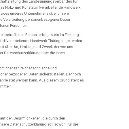
schäftsleitung des Landesinnungsverbandes für
das Holz- und Kunststoffverarbeitende Handwerk
rvices unseres Unternehmens über unsere
 die Verarbeitung personenbezogener Daten
ffenen Person ein.
 betroffenen Person, erfolgt stets im Einklang
stoffverarbeitende Handwerk Thüringen geltenden
eit über Art, Umfang und Zweck der von uns
er Datenschutzerklärung über die ihnen
rtlicher zahlreiche technische und
ersonenbezogenen Daten sicherzustellen. Dennoch
ährleistet werden kann. Aus diesem Grund steht es
mitteln.
f den Begrifflichkeiten, die durch den
sere Datenschutzerklärung soll sowohl für die