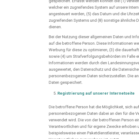
gespeichert. Erfasst werden können die (1) verwe
welcher ein zugreifendes System auf unsere Intern
angesteuert werden, (5) das Datum und die Uhrzeit e
zugreifenden Systems und (8) sonstige ähnliche D
dienen.
Bei der Nutzung dieser allgemeinen Daten und In
auf die betroffene Person. Diese Informationen werd
Werbung für diese zu optimieren, (3) die dauerhaf
sowie (4) um Strafverfolgungsbehörden im Falle e
Informationen werden durch den Landesinnungsverb
ausgewertet, den Datenschutz und die Datensicherh
personenbezogenen Daten sicherzustellen. Die an
Daten gespeichert.
Registrierung auf unserer Internetseite
Die betroffene Person hat die Möglichkeit, sich a
personenbezogenen Daten dabei an den für die Vera
verwendet wird. Die von der betroffenen Person 
Verantwortlichen und für eigene Zwecke erhoben un
beispielsweise einen Paketdienstleister, veranlas