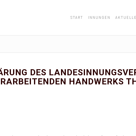
START
INNUNGEN
AKTUELL
ÄRUNG DES LANDESINNUNGS­VE
ERARBEITENDEN HANDWERKS T