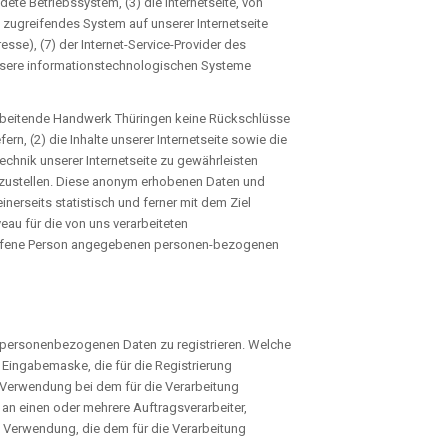
te Betriebssystem, (3) die Internetseite, von
n zugreifendes System auf unserer Internetseite
esse), (7) der Internet-Service-Provider des
unsere informationstechnologischen Systeme
arbeitende Handwerk Thüringen keine Rückschlüsse
ern, (2) die Inhalte unserer Internetseite sowie die
chnik unserer Internetseite zu gewährleisten
itzustellen. Diese anonym erhobenen Daten und
rseits statistisch und ferner mit dem Ziel
au für die von uns verarbeiteten
troffene Person angegebenen personen-bezogenen
on personenbezogenen Daten zu registrieren. Welche
 Eingabemaske, die für die Registrierung
 Verwendung bei dem für die Verarbeitung
an einen oder mehrere Auftragsverarbeiter,
e Verwendung, die dem für die Verarbeitung