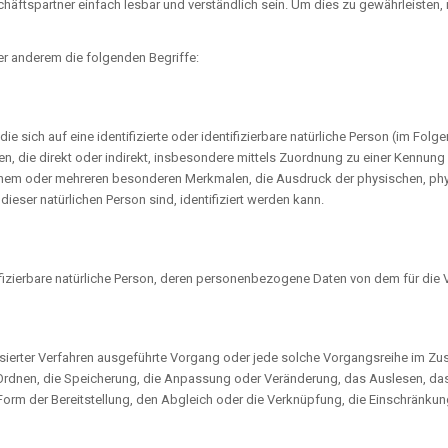
chäftspartner einfach lesbar und verständlich sein. Um dies zu gewährleisten
er anderem die folgenden Begriffe:
e sich auf eine identifizierte oder identifizierbare natürliche Person (im Fol
ehen, die direkt oder indirekt, insbesondere mittels Zuordnung zu einer Kennu
einem oder mehreren besonderen Merkmalen, die Ausdruck der physischen, phy
t dieser natürlichen Person sind, identifiziert werden kann.
ntifizierbare natürliche Person, deren personenbezogene Daten von dem für die 
matisierter Verfahren ausgeführte Vorgang oder jede solche Vorgangsreihe i
 Ordnen, die Speicherung, die Anpassung oder Veränderung, das Auslesen, d
Form der Bereitstellung, den Abgleich oder die Verknüpfung, die Einschränku