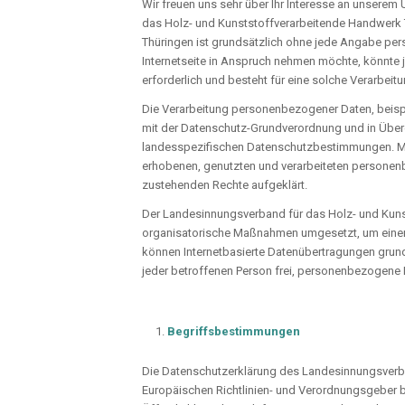
Wir freuen uns sehr über Ihr Interesse an unsere
das Holz- und Kunststoffverarbeitende Handwerk 
Thüringen ist grundsätzlich ohne jede Angabe pe
Internetseite in Anspruch nehmen möchte, könnte 
erforderlich und besteht für eine solche Verarbeitu
Die Verarbeitung personenbezogener Daten, beispi
mit der Datenschutz-Grundverordnung und in Über
landesspezifischen Datenschutzbestimmungen. Mit
erhobenen, genutzten und verarbeiteten personenb
zustehenden Rechte aufgeklärt.
Der Landesinnungsverband für das Holz- und Kunst
organisatorische Maßnahmen umgesetzt, um einen 
können Internetbasierte Datenübertragungen grund
jeder betroffenen Person frei, personenbezogene D
Begriffsbestimmungen
Die Datenschutzerklärung des Landesinnungsverban
Europäischen Richtlinien- und Verordnungsgeber 