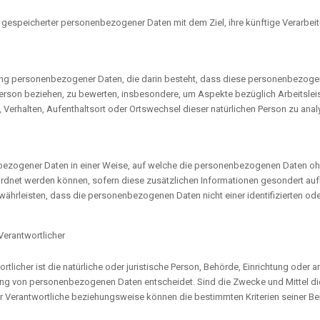
g gespeicherter personenbezogener Daten mit dem Ziel, ihre künftige Verarbei
beitung personenbezogener Daten, die darin besteht, dass diese personenbez
 Person beziehen, zu bewerten, insbesondere, um Aspekte bezüglich Arbeitsleis
t, Verhalten, Aufenthaltsort oder Ortswechsel dieser natürlichen Person zu ana
bezogener Daten in einer Weise, auf welche die personenbezogenen Daten ohn
ordnet werden können, sofern diese zusätzlichen Informationen gesondert a
hrleisten, dass die personenbezogenen Daten nicht einer identifizierten ode
Verantwortlicher
rtlicher ist die natürliche oder juristische Person, Behörde, Einrichtung oder 
ung von personenbezogenen Daten entscheidet. Sind die Zwecke und Mittel di
er Verantwortliche beziehungsweise können die bestimmten Kriterien seiner