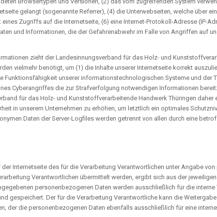
ndeten Browsertypen und Versionen, (2) das vom zugreifenden System verwende
etseite gelangt (sogenannte Referrer), (4) die Unterwebseiten, welche über ei
ines Zugriffs auf die Internetseite, (6) eine Internet-Protokoll-Adresse (IP-Adr
aten und Informationen, die der Gefahrenabwehr im Falle von Angriffen auf 
formationen zieht der Landesinnungsverband für das Holz- und Kunststoffver
en vielmehr benötigt, um (1) die Inhalte unserer Internetseite korrekt auszulief
te Funktionsfähigkeit unserer informationstechnologischen Systeme und der Te
ines Cyberangriffes die zur Strafverfolgung notwendigen Informationen bere
and für das Holz- und Kunststoffverarbeitende Handwerk Thüringen daher eine
eit in unserem Unternehmen zu erhöhen, um letztlich ein optimales Schutznive
onymen Daten der Server-Logfiles werden getrennt von allen durch eine be
uf der Internetseite des für die Verarbeitung Verantwortlichen unter Angabe v
rbeitung Verantwortlichen übermittelt werden, ergibt sich aus der jeweiligen
eingegebenen personenbezogenen Daten werden ausschließlich für die interne
d gespeichert. Der für die Verarbeitung Verantwortliche kann die Weitergabe 
sen, der die personenbezogenen Daten ebenfalls ausschließlich für eine intern