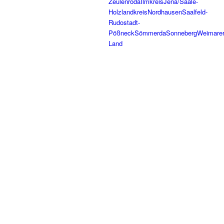
Zeulenroda
Ilmkreis
Jena/Saale-
Holzlandkreis
Nordhausen
Saalfeld-
Rudostadt-
Pößneck
Sömmerda
Sonneberg
Weimare
Land