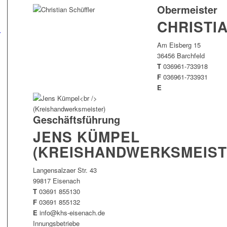
Obermeister
CHRISTI
r
Am Eisberg 15
36456 Barchfeld
T
036961-733918
F
036961-733931
E
Geschäftsführung
JENS KÜMPEL
(KREISHANDWERKSMEIST
Langensalzaer Str. 43
99817 Eisenach
T
03691 855130
F
03691 855132
E
info@khs-eisenach.de
Innungsbetriebe