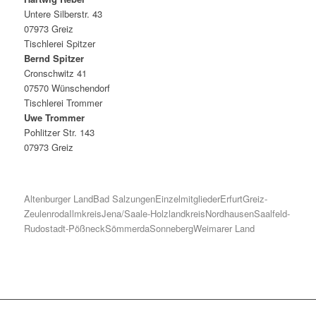
Untere Silberstr. 43
07973 Greiz
Tischlerei Spitzer
Bernd Spitzer
Cronschwitz 41
07570 Wünschendorf
Tischlerei Trommer
Uwe Trommer
Pohlitzer Str. 143
07973 Greiz
Altenburger Land
Bad Salzungen
Einzelmitglieder
Erfurt
Greiz-
Zeulenroda
Ilmkreis
Jena/Saale-Holzlandkreis
Nordhausen
Saalfeld-
Rudostadt-Pößneck
Sömmerda
Sonneberg
Weimarer Land