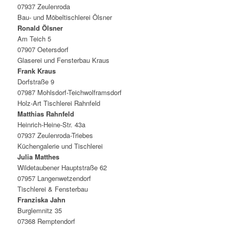
07937 Zeulenroda
Bau- und Möbeltischlerei Ölsner
Ronald Ölsner
Am Teich 5
07907 Oetersdorf
Glaserei und Fensterbau Kraus
Frank Kraus
Dorfstraße 9
07987 Mohlsdorf-Teichwolframsdorf
Holz-Art Tischlerei Rahnfeld
Matthias Rahnfeld
Heinrich-Heine-Str. 43a
07937 Zeulenroda-Triebes
Küchengalerie und Tischlerei
Julia Matthes
Wildetaubener Hauptstraße 62
07957 Langenwetzendorf
Tischlerei & Fensterbau
Franziska Jahn
Burglemnitz 35
07368 Remptendorf