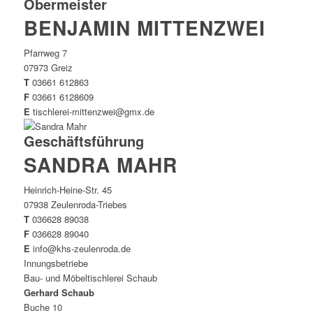
Obermeister
BENJAMIN MITTENZWEI
Pfarrweg 7
07973 Greiz
T
03661 612863
F
03661 6128609
E
tischlerei-mittenzwei@gmx.de
Geschäftsführung
SANDRA MAHR
Heinrich-Heine-Str. 45
07938 Zeulenroda-Triebes
T
036628 89038
F
036628 89040
E
info@khs-zeulenroda.de
Innungsbetriebe
Bau- und Möbeltischlerei Schaub
Gerhard Schaub
Buche 10