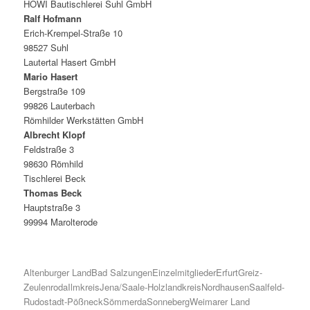
HOWI Bautischlerei Suhl GmbH
Ralf Hofmann
Erich-Krempel-Straße 10
98527 Suhl
Lautertal Hasert GmbH
Mario Hasert
Bergstraße 109
99826 Lauterbach
Römhilder Werkstätten GmbH
Albrecht Klopf
Feldstraße 3
98630 Römhild
Tischlerei Beck
Thomas Beck
Hauptstraße 3
99994 Marolterode
Altenburger Land
Bad Salzungen
Einzelmitglieder
Erfurt
Greiz-
Zeulenroda
Ilmkreis
Jena/Saale-Holzlandkreis
Nordhausen
Saalfeld-
Rudostadt-Pößneck
Sömmerda
Sonneberg
Weimarer Land