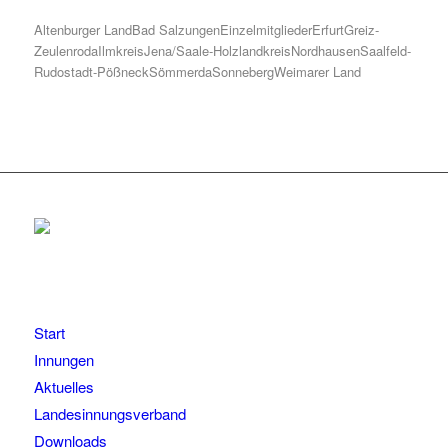
Altenburger Land
Bad Salzungen
Einzelmitglieder
Erfurt
Greiz-
Zeulenroda
Ilmkreis
Jena/Saale-Holzlandkreis
Nordhausen
Saalfeld-
Rudostadt-Pößneck
Sömmerda
Sonneberg
Weimarer Land
Start
Innungen
Aktuelles
Landesinnungsverband
Downloads