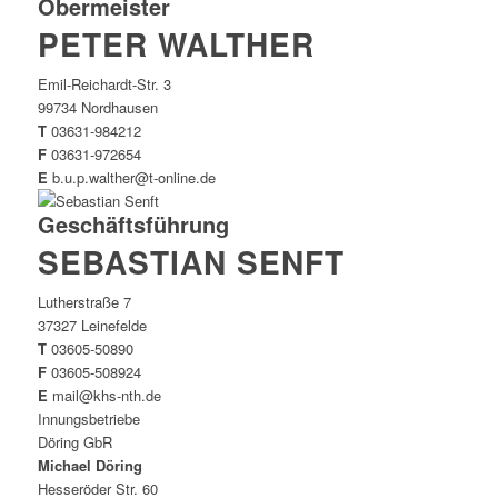
Obermeister
PETER WALTHER
Emil-Reichardt-Str. 3
99734 Nordhausen
T
03631-984212
F
03631-972654
E
b.u.p.walther@t-online.de
Geschäftsführung
SEBASTIAN SENFT
Lutherstraße 7
37327 Leinefelde
T
03605-50890
F
03605-508924
E
mail@khs-nth.de
Innungsbetriebe
Döring GbR
Michael Döring
Hesseröder Str. 60